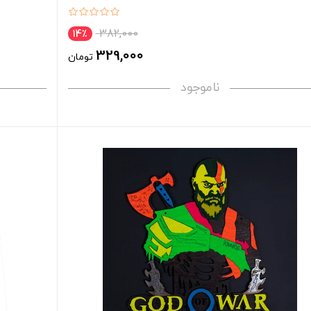
382,000
14٪
329,000
تومان
ناموجود