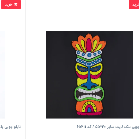
خرید
ی بلک لایت سایز 20*55 / کد 65411
تابلو چوبی بلک لایت 