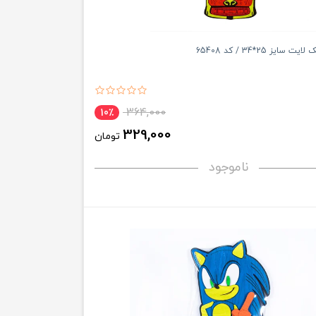
سایز 25*34 / کد 65408
364,000
10٪
329,000
تومان
ناموجود