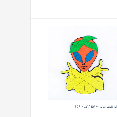
سایز 20*15 / کد 65410