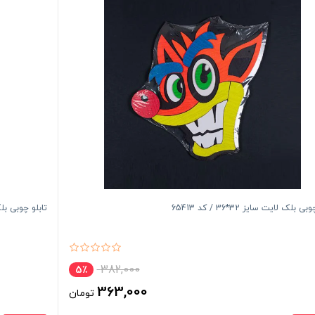
ی بلک لایت سایز 32*36 / کد 65413
تابلو چوبی بلک لایت 
382,000
5٪
363,000
تومان