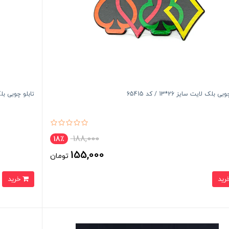
ی بلک لایت سایز 26*13 / کد 65415
تابلو چوبی بلک لایت 
188,000
18٪
155,000
تومان
خرید