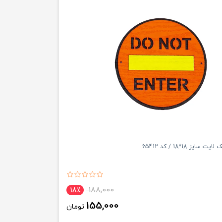
سایز 18*18 / کد 65412
188,000
18٪
155,000
تومان