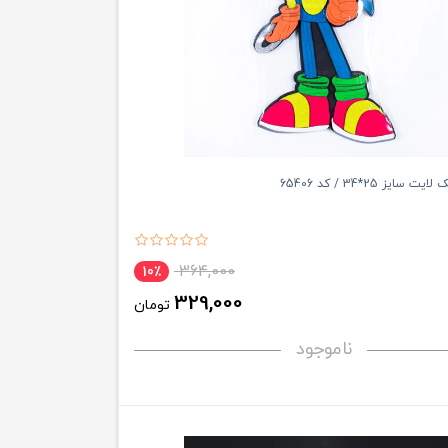
سایز 25*34 / کد 65406
364,000
10٪
329,000
تومان
ناموجود