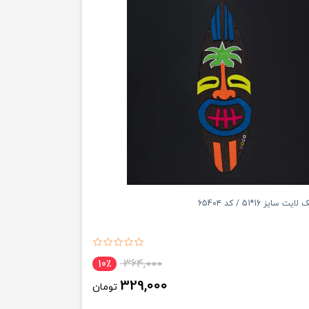
سایز 16*51 / کد 654۰۴
364,000
10٪
329,000
تومان