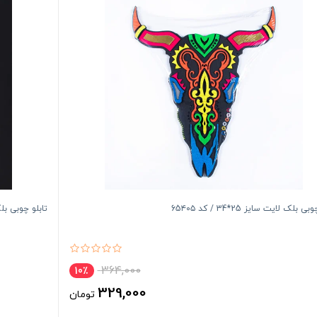
ی بلک لایت سایز 25*34 / کد 65۴۰۵
تابلو چوبی بلک لایت 
364,000
10٪
329,000
تومان