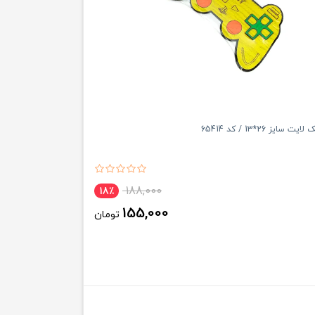
سایز 26*13 / کد 65414
188,000
18٪
155,000
تومان