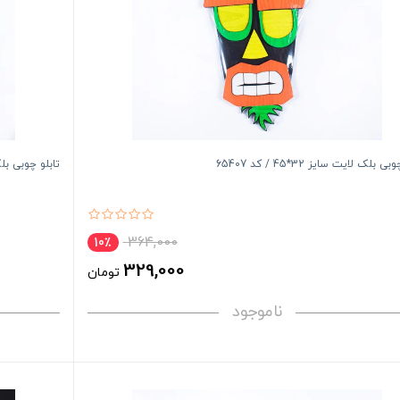
ی بلک لایت سایز 32*45 / کد 65407
تابلو چوبی بلک لایت 
364,000
10٪
329,000
تومان
ناموجود