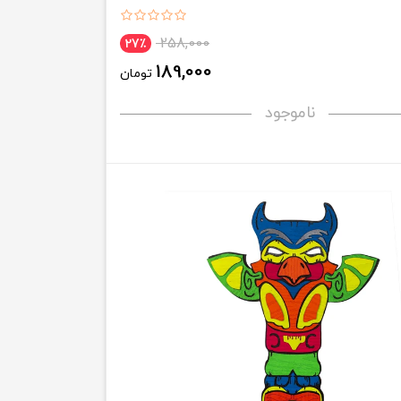
258,000
27٪
189,000
تومان
ناموجود