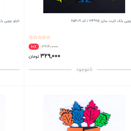
ی بلک لایت سایز 25*34 / کد 65409
تابلو چوبی بلک لایت 
364,000
10٪
329,000
تومان
ناموجود