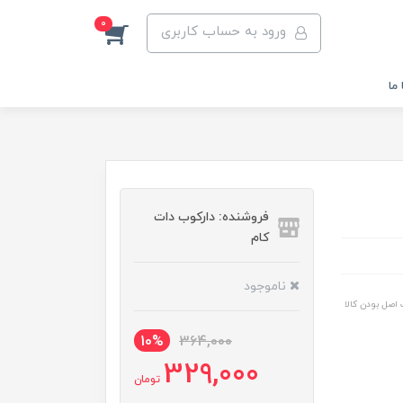
0
ورود به حساب کاربری
ما
فروشنده: دارکوب دات
کام
ناموجود
اصل بودن کالا
10%
364,000
329,000
تومان