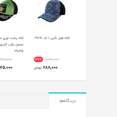
 فول نگین / کد 29091
کلاه فول نگین / کد 29090
کلاه پشت توری مدل
مخمل نقاب گلدوزی / 
29035
638,000
37٪
1,090,000
37٪
1,090,000
575,000
688,000
688,000
تومان
تومان
ت
دیدگاه‌ها