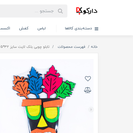
دسته‌بندی کالاها
لباس
کفش
اکسسو
خانه
فهرست محصولات
تابلو چوبی بلک لایت سایز 32*45 / کد 65407