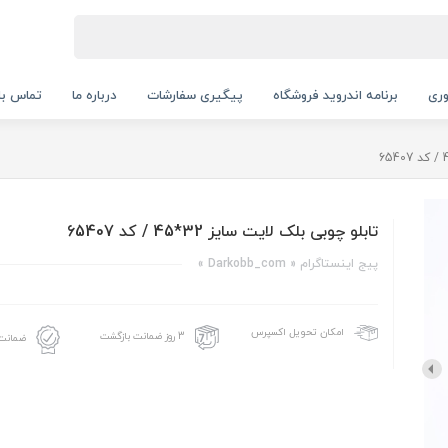
ری
برنامه اندروید فروشگاه
پیگیری سفارشات
درباره ما
تماس با 
تابلو چوبی بلک لایت سایز 32*45 / کد 65407
پیج اینستاگرام « Darkobb_com »
امکان تحویل اکسپرس
3 روز ضمانت بازگشت
ضمانت 