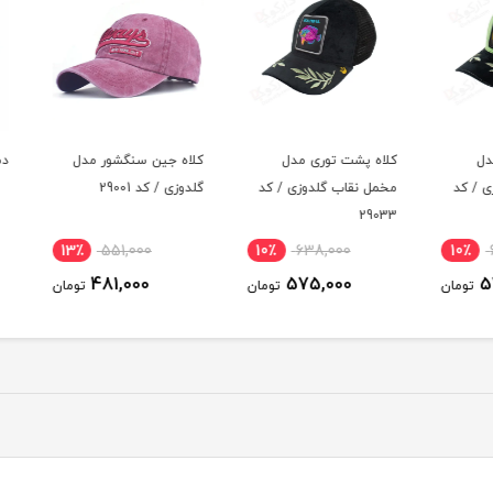
کلاه پشت توری مدل
کلاه جین سنگشور مدل
دستمال 
کد
مخمل نقاب گلدوزی / کد
گلدوزی / کد 29001
29033
13٪
551,000
10٪
638,000
10٪
481,000
575,000
ومان
تومان
تومان