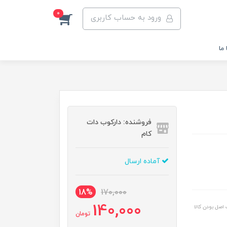
0
ورود به حساب کاربری
ما
فروشنده: دارکوب دات
کام
آماده ارسال
18%
170,000
140,000
اصل بودن کالا
تومان