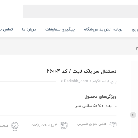
ری
برنامه اندروید فروشگاه
پیگیری سفارشات
درباره ما
تماس با 
دستمال سر بلک لایت / کد 26004
پیج اینستاگرام « Darkobb_com »
ویژگی‌های محصول
ابعاد: 50*50 سانتی متر
امکان تحویل اکسپرس
3 روز ضمانت بازگشت
ضمانت 