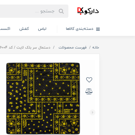
دسته‌بندی کالاها
لباس
کفش
اکسسو
خانه
فهرست محصولات
دستمال سر بلک لایت / کد 26004