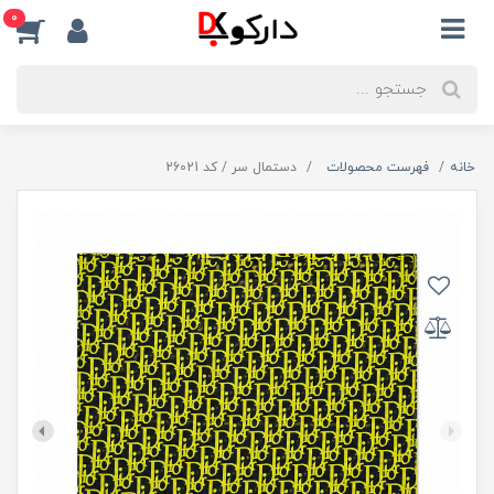
0
خانه
فهرست محصولات
دستمال سر / کد 26021