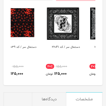
دستمال سر / کد 26041
دستمال سر / کد 26039
دستما
20٪
155,000
20٪
155,000
2
125,000
125,000
مان
تومان
تومان
مشخصات
دیدگاه‌ها