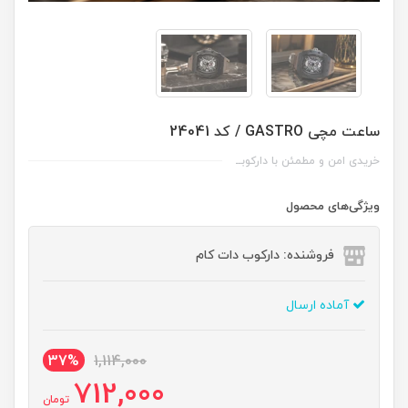
ساعت مچی GASTRO / کد 24041
خریدی امن و مطمئن با دارکوبــ
ویژگی‌های محصول
فروشنده: دارکوب دات کام
آماده ارسال
37%
1,114,000
712,000
تومان