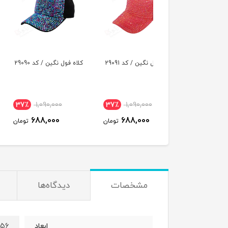
 فول نگین / کد 29091
کلاه فول نگین / کد 29090
کلاه پشت توری مدل
مخمل نقاب گلدوزی / 
29035
638,000
37٪
1,090,000
37٪
1,090,000
575,000
688,000
688,000
تومان
تومان
ت
مشخصات
دیدگاه‌ها
56*56 سانتی متر
ابعاد