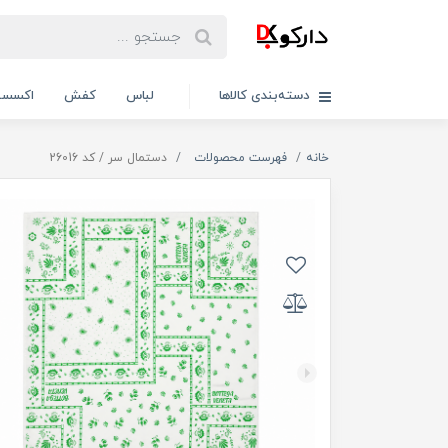
دسته‌بندی کالاها
لباس
کفش
اکسسو
خانه
فهرست محصولات
دستمال سر / کد 26016