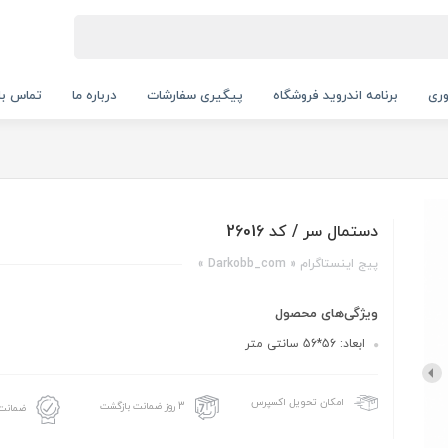
ری
برنامه اندروید فروشگاه
پیگیری سفارشات
درباره ما
تماس با 
دستمال سر / کد 26016
پیج اینستاگرام « Darkobb_com »
ویژگی‌های محصول
ابعاد: 56*56 سانتی متر
امکان تحویل اکسپرس
3 روز ضمانت بازگشت
ضمانت 