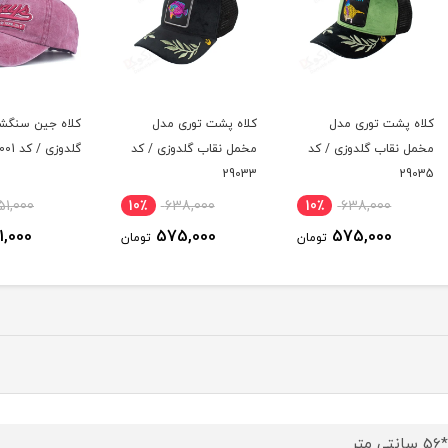
کلاه پشت توری مدل
کلاه جین سنگشور مدل
دستمال 
کد
مخمل نقاب گلدوزی / کد
گلدوزی / کد 29001
29033
13٪
551,000
10٪
638,000
10٪
481,000
575,000
ومان
تومان
تومان