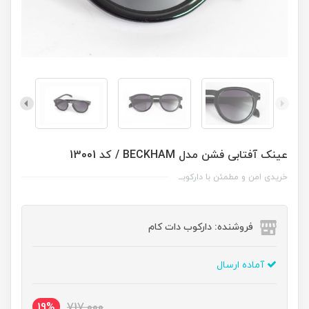
عینک آفتابی فشن مدل BECKHAM / کد 13001
خریدی امن و مطمئن با دارکوبــ
فروشنده: دارکوب دات کام
آماده ارسال
19%
717,000