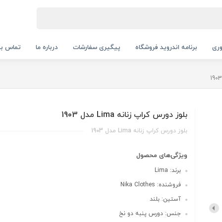
ری
برنامه اندروید فروشگاه
پیگیری سفارشات
درباره ما
تماس با 
بلوز دورس کراپ زنانه Lima مدل 1903
بلوز دورس کراپ زنانه Lima مدل 1903
ویژگی‌های محصول
برند: Lima
فروشنده: Nika Clothes
آستین: بلند
جنس: دورس پنبه دو نخ