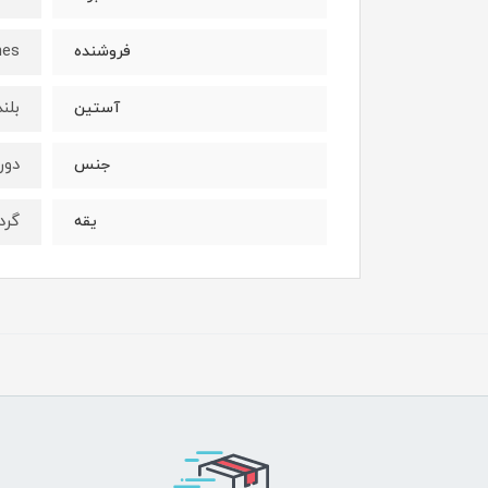
hes
فروشنده
بلند
آستین
دور
جنس
گرد
یقه