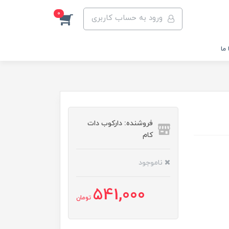
0
ورود به حساب کاربری
ما
فروشنده: دارکوب دات
کام
ناموجود
541,000
تومان