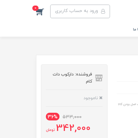
0
ورود به حساب کاربری
ما
فروشنده: دارکوب دات
کام
ناموجود
اصل بودن کالا
36%
533,000
342,000
تومان