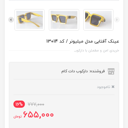
عینک آفتابی مدل میلیونر / کد 13014
خریدی امن و مطمئن با دارکوبــ
فروشنده: دارکوب دات کام
ناموجود
16%
777,000
655,000
تومان