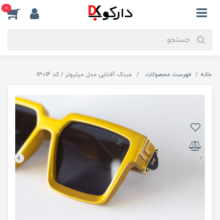
0
خانه
فهرست محصولات
عینک آفتابی مدل میلیونر / کد 13014