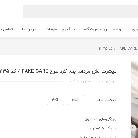
ری
برنامه اندروید فروشگاه
پیگیری سفارشات
درباره ما
تماس با 
تیشرت لش مردانه یقه گرد طرح TAKE CARE / کد 11135
خریدی امن و مطمئن با دارکوبــ
انتخاب سایز:
3XL
4XL
ویژگی‌های محصول
رنگ: خاکستری
جنس: نخ سوپر پنبه