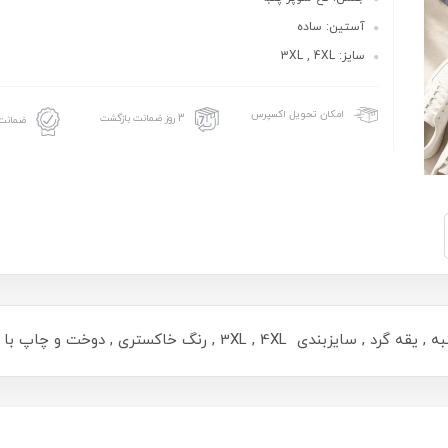
آستین: ساده
سایز: 3XL , 4XL
امکان تحویل اکسپرس
3 روز ضمانت بازگشت
ضمانت 
3X , رنگ خاکستری , دوخت و چاپ با کیفیت