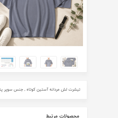
تیشرت لش مردانه آستین کوتاه , جنس سوپر پنبه , یقه گرد , سایزبندی L , 4XL
محصولات مرتبط