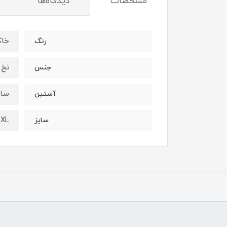
مشخصات
دیدگاه‌ها
خاک
رنگ
نخ 
جنس
ساد
آستین
4XL
سایز