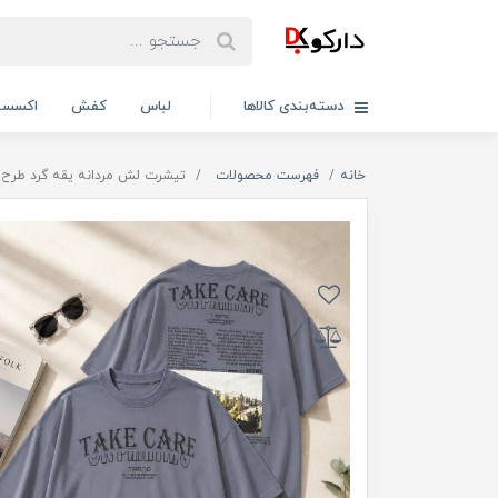
دسته‌بندی کالاها
لباس
کفش
اکسسو
خانه
فهرست محصولات
تیشرت لش مردانه یقه گرد طرح TAKE CARE / کد 11135