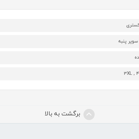
ستری
سوپر پنبه
ه
3XL , 
برگشت به بالا