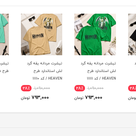
د
تیشرت مردانه یقه گرد
تیشرت مردانه یقه گرد
تیشرت
لش استاندارد طرح
طرح HISTORIA / کد 11109
HEAVEN / کد 11110
11108
29٪
866,000
28٪
1,090,000
28
616,000
793,000
ومان
تومان
تومان