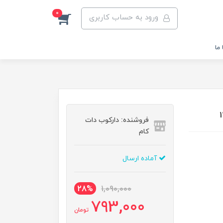
0
ورود به حساب کاربری
ما
فروشنده: دارکوب دات
کام
آماده ارسال
28%
1,090,000
793,000
تومان