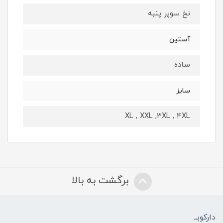
نخ سوپر پنبه
آستین
ساده
سایز
XL , XXL ,3XL , 4XL
برگشت به بالا
دارکوبــ