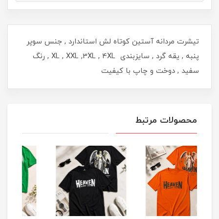
تیشرت مردانه آستین کوتاه لش استاندارد , جنس سوپر
پنبه , یقه گرد , سایزبندی XL , XXL ,3XL , 4XL , رنگ
سفید , دوخت و چاپ با کیفیت
محصولات مرتبط