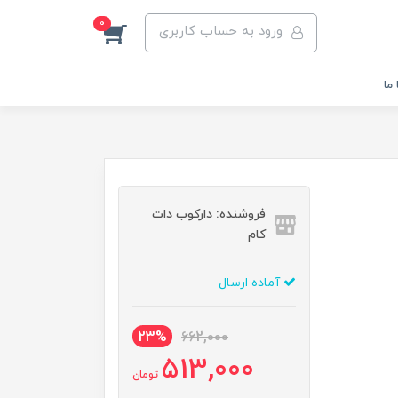
0
ورود به حساب کاربری
ما
فروشنده: دارکوب دات
کام
آماده ارسال
23%
662,000
513,000
تومان