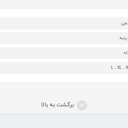
نجی
پنبه
اه
L , XL , 
برگشت به بالا