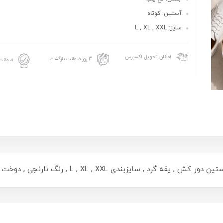
آستین: کوتاه
سایز: L , XL , XXL
امکان تحویل اکسپرس
3 روز ضمانت بازگشت
ضمانت 
بندی L , XL , XXL , رنگ نارنجی , دوخت و چاپ با کیفیت