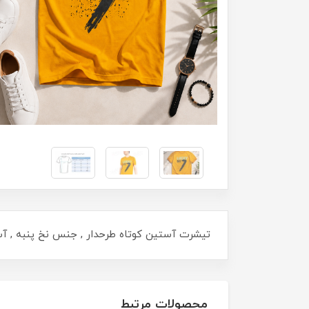
تیشرت آستین کوتاه طرحدار , جنس نخ پنبه , آستین دور کش , یقه گرد , سایز
محصولات مرتبط