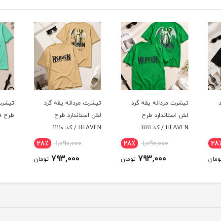
د
تیشرت مردانه یقه گرد
تیشرت مردانه یقه گرد
تیشرت
لش استاندارد طرح
طرح HISTORIA / کد 11109
HEAVEN / کد 11110
11108
29٪
866,000
28٪
1,090,000
28
616,000
793,000
ومان
تومان
تومان