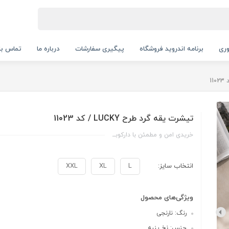
ری
برنامه اندروید فروشگاه
پیگیری سفارشات
درباره ما
تماس با 
تیشرت یقه گرد طرح LUCKY / کد 11023
خریدی امن و مطمئن با دارکوبــ
انتخاب سایز:
L
XL
XXL
ویژگی‌های محصول
رنگ: نارنجی
جنس: نخ پنبه