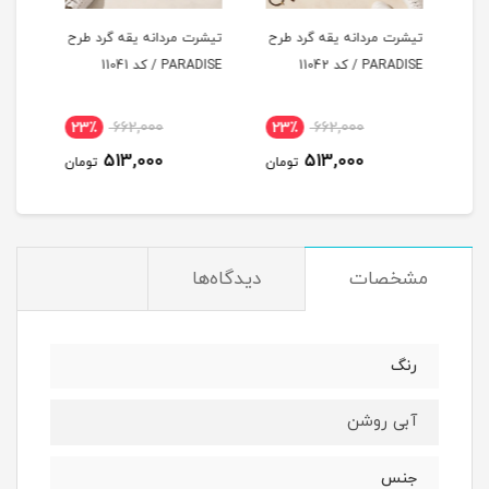
طرح
تیشرت مردانه یقه گرد طرح
تیشرت مردانه یقه گرد طرح
تیشر
PARADISE / کد 11042
PARADISE / کد 11041
LUCKY / ک
23٪
662,000
23٪
662,000
2
513,000
513,000
مان
تومان
تومان
مشخصات
دیدگاه‌ها
رنگ
آبی روشن
جنس