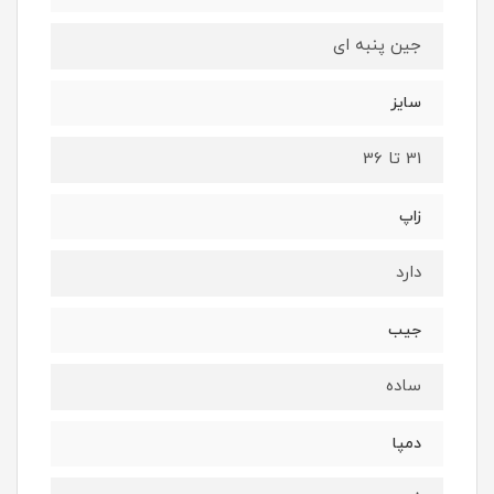
جین پنبه ای
سایز
31 تا 36
زاپ
دارد
جیب
ساده
دمپا