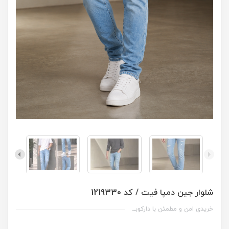
شلوار جین دمپا فیت / کد 1219330
خریدی امن و مطمئن با دارکوبــ