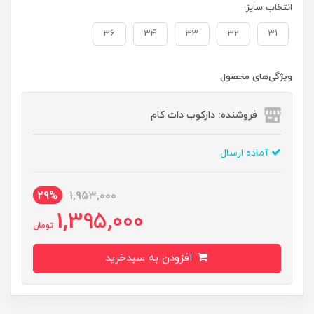
انتخاب سایز:
36
34
33
32
31
ویژگی‌های محصول
فروشنده: دارکوب دات کام
آماده ارسال
29%
1,953,000
1,395,000
تومان
افزودن به سبدخرید