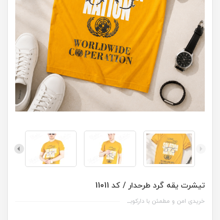
تیشرت یقه گرد طرحدار / کد 11011
خریدی امن و مطمئن با دارکوبــ