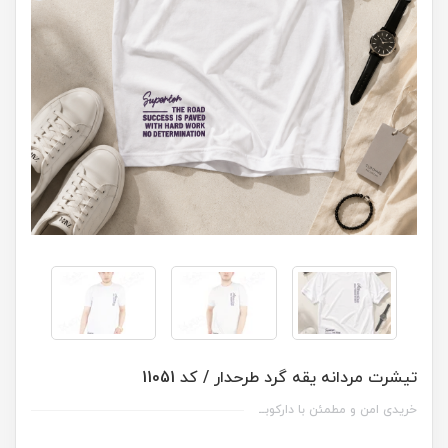
تیشرت مردانه یقه گرد طرحدار / کد 11051
خریدی امن و مطمئن با دارکوبــ