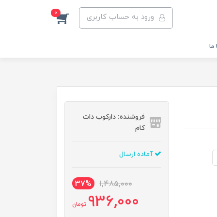
0
ورود به حساب کاربری
ما
فروشنده: دارکوب دات
کام
آماده ارسال
37%
1,485,000
936,000
تومان