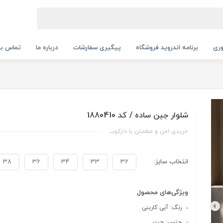
ری
برنامه اندروید فروشگاه
پیگیری سفارشات
درباره ما
تماس با 
شلوار جین ساده / کد 1880410
خریدی امن و مطمئن با دارکوبــ
انتخاب سایز:
32
33
34
36
38
ویژگی‌های محصول
رنگ: آبی کاربنی
جنس: جین