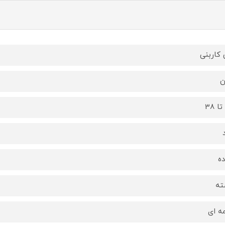
 کاربنی
ن
ه
ته
ه ای