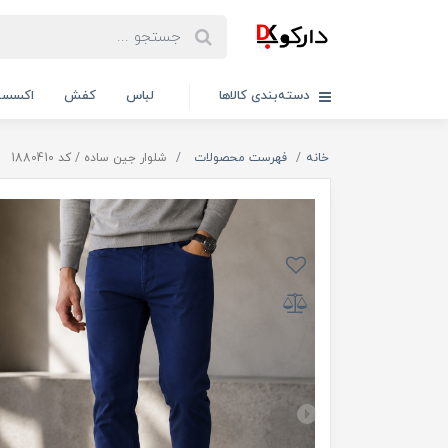
دسته‌بندی کالاها
لباس
کفش
اکسسو
خانه
فهرست محصولات
شلوار جین ساده / کد 1880410