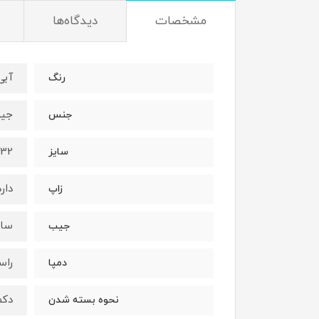
مشخصات
دیدگاه‌ها
آبی
رنگ
جی
جنس
32 تا 38
سایز
دارد
زاپ
ساد
جیب
راس
دمپا
دکم
نحوه بسته شدن