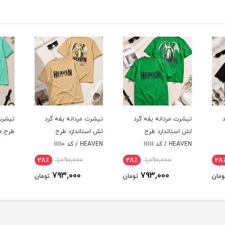
د
تیشرت مردانه یقه گرد
تیشرت مردانه یقه گرد
تیشرت
لش استاندارد طرح
طرح HISTORIA / کد 11109
HEAVEN / کد 11110
11108
29٪
866,000
28٪
1,090,000
28
616,000
793,000
ومان
تومان
تومان