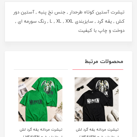
تیشرت آستین کوتاه طرحدار , جنس نخ پنبه , آستین دور
کش , یقه گرد , سایزبندی L , XL , XXL , رنگ سورمه ای ,
دوخت و چاپ با کیفیت
محصولات مرتبط
لش
تیشرت مردانه یقه گرد لش
تیشرت مردانه یقه گرد لش
تیشر