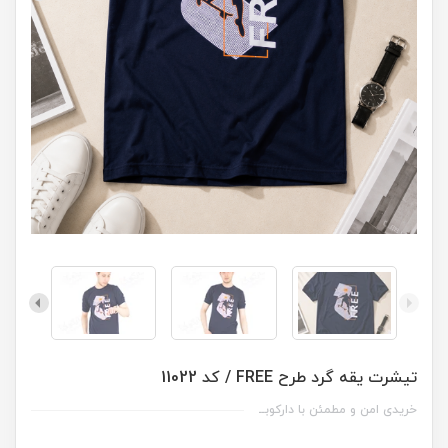
تیشرت یقه گرد طرح FREE / کد 11022
خریدی امن و مطمئن با دارکوبــ