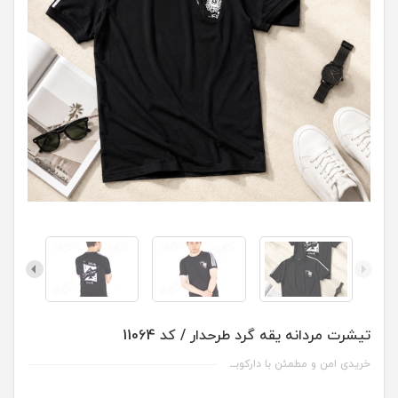
تیشرت مردانه یقه گرد طرحدار / کد 11064
خریدی امن و مطمئن با دارکوبــ