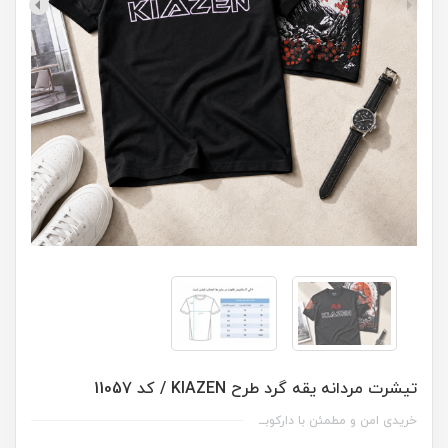
تیشرت مردانه یقه گرد طرح KIAZEN / کد 11057
خریدی امن و مطمئن با دارکوبــ