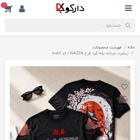
0
خانه
فهرست محصولات
تیشرت مردانه یقه گرد طرح KIAZEN / کد 11057