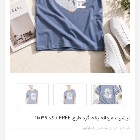
تیشرت مردانه یقه گرد طرح FREE / کد 11039
خریدی امن و مطمئن با دارکوبــ