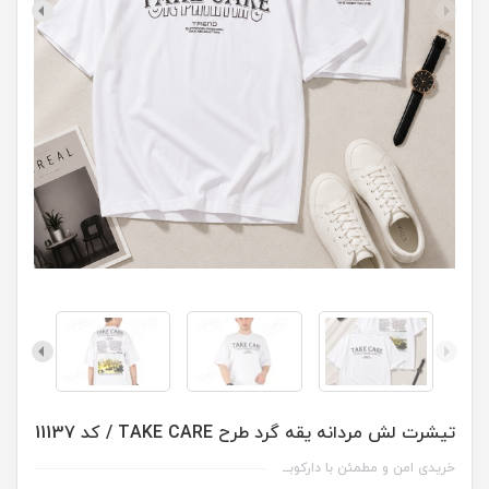
تیشرت لش مردانه یقه گرد طرح TAKE CARE / کد 11137
خریدی امن و مطمئن با دارکوبــ