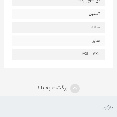
نخ سوپر پنبه
آستین
ساده
سایز
3XL , 4XL
برگشت به بالا
دارکوبــ