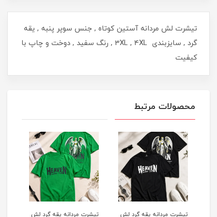
تیشرت لش مردانه آستین کوتاه , جنس سوپر پنبه , یقه
گرد , سایزبندی 3XL , 4XL , رنگ سفید , دوخت و چاپ با
کیفیت
محصولات مرتبط
لش
تیشرت مردانه یقه گرد لش
تیشرت مردانه یقه گرد لش
تیشر