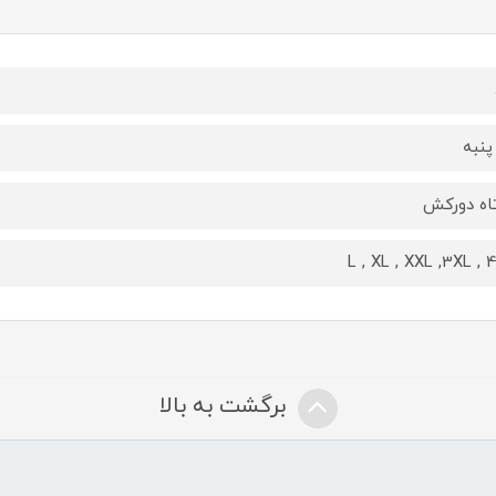
پنبه
اه دورکش
L , XL , XXL ,3XL , 
برگشت به بالا