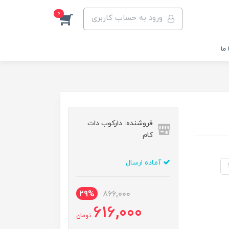
0
ورود به حساب کاربری
ما
فروشنده: دارکوب دات
کام
آماده ارسال
29%
866,000
616,000
تومان