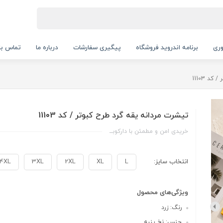
ری
برنامه اندروید فروشگاه
پیگیری سفارشات
درباره ما
تماس با 
د 11103
تیشرت مردانه یقه گرد طرح کبوتر / کد 11103
خریدی امن و مطمئن با دارکوبــ
انتخاب سایز:
L
XL
2XL
3XL
4XL
ویژگی‌های محصول
رنگ: زرد
جنس: نخ پنبه