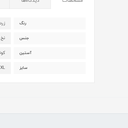
مشخصات
دیدگاه‌ها
زرد
رنگ
نخ 
جنس
کوت
آستین
4XL
سایز