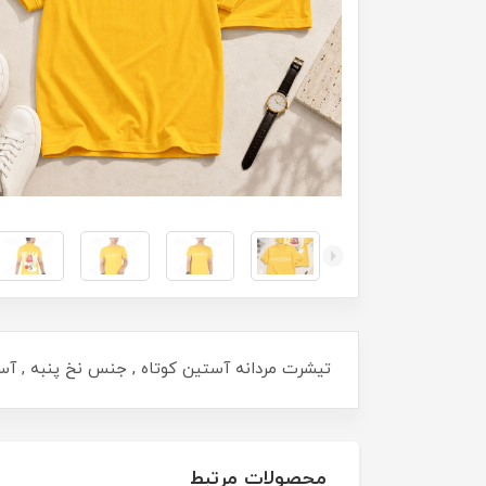
تیشرت مردانه آستین کوتاه , جنس نخ پنبه , آستین دور کش , یقه گرد , سایزبندی 
محصولات مرتبط