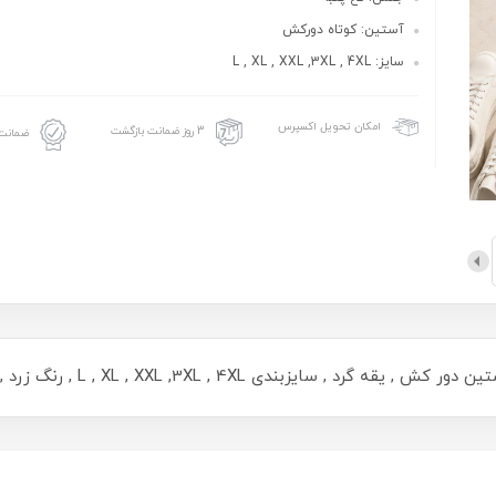
آستین: کوتاه دورکش
سایز: L , XL , XXL ,3XL , 4XL
امکان تحویل اکسپرس
3 روز ضمانت بازگشت
ضمانت 
L , XL , XXL ,3XL , 4XL , رنگ زرد , دوخت و چاپ با کیفیت