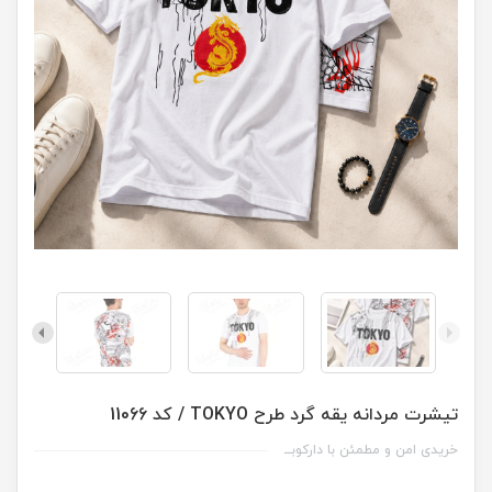
تیشرت مردانه یقه گرد طرح TOKYO / کد 11066
خریدی امن و مطمئن با دارکوبــ