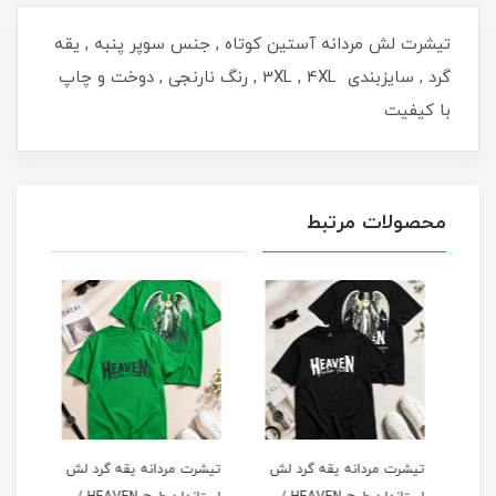
تیشرت لش مردانه آستین کوتاه , جنس سوپر پنبه , یقه
گرد , سایزبندی 3XL , 4XL , رنگ نارنجی , دوخت و چاپ
با کیفیت
محصولات مرتبط
لش
تیشرت مردانه یقه گرد لش
تیشرت مردانه یقه گرد لش
تیشر