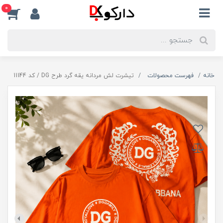
0
خانه
فهرست محصولات
تیشرت لش مردانه یقه گرد طرح DG / کد 11144