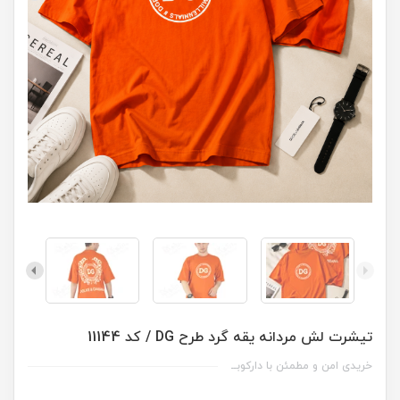
تیشرت لش مردانه یقه گرد طرح DG / کد 11144
خریدی امن و مطمئن با دارکوبــ