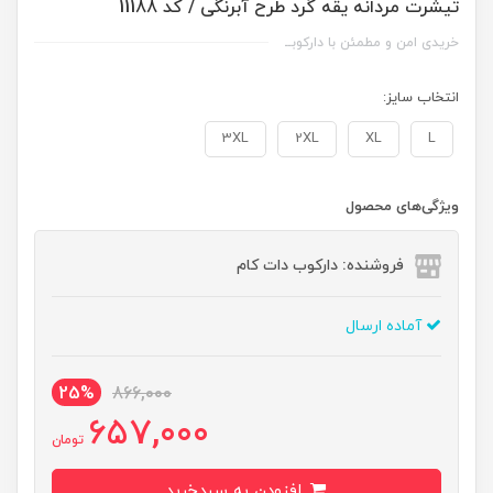
تیشرت مردانه یقه گرد طرح آبرنگی / کد 11188
خریدی امن و مطمئن با دارکوبــ
انتخاب سایز:
3XL
2XL
XL
L
ویژگی‌های محصول
فروشنده: دارکوب دات کام
آماده ارسال
25%
866,000
657,000
تومان
افزودن به سبدخرید