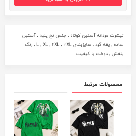
تیشرت مردانه آستین کوتاه , جنس نخ پنبه , آستین
ساده , یقه گرد , سایزبندی L , XL , 2XL , 3XL , رنگ
بنفش , دوخت با کیفیت
محصولات مرتبط