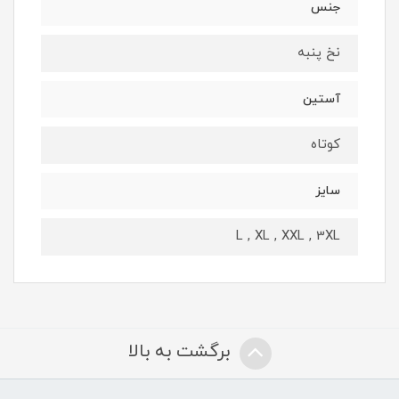
جنس
نخ پنبه
آستین
کوتاه
سایز
L , XL , XXL , 3XL
برگشت به بالا