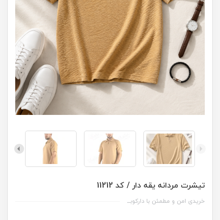
تیشرت مردانه یقه دار / کد 11212
خریدی امن و مطمئن با دارکوبــ