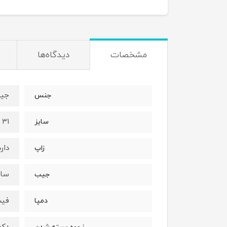
مشخصات
دیدگاه‌ها
جین
جنس
31 تا 36
سایز
دارد
زاپ
ساد
جیب
فی
دمپا