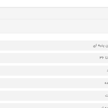
 پنبه ای
ه
ت