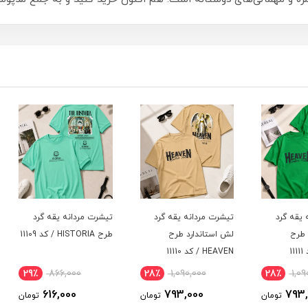
د
تیشرت مردانه یقه گرد
تیشرت مردانه یقه گرد
تیشرت
لش استاندارد طرح
طرح HISTORIA / کد 11109
HEAVEN / کد 11110
11108
29٪
866,000
28٪
1,090,000
28
616,000
793,000
ومان
تومان
تومان