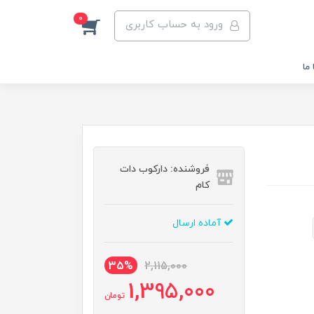
0
ورود به حساب کاربری
ما
فروشنده: دارکوب دات
کام
آماده ارسال
35%
2,115,000
1,395,000
تومان