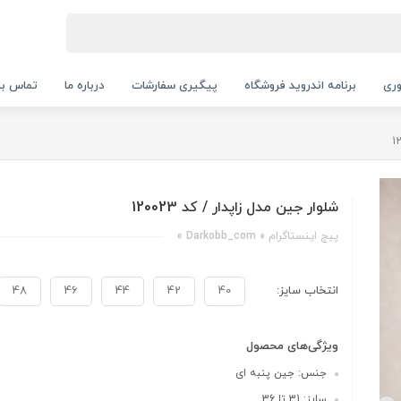
ری
برنامه اندروید فروشگاه
پیگیری سفارشات
درباره ما
تماس با 
شلوار جین مدل زاپدار / کد 120023
پیج اینستاگرام « Darkobb_com »
انتخاب سایز:
40
42
44
46
48
ویژگی‌های محصول
جنس: جین پنبه ای
سایز: 31 تا 36