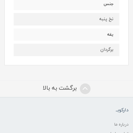
جنس
نخ پنبه
یقه
برگردان
برگشت به بالا
دارکوبــ
درباره ما