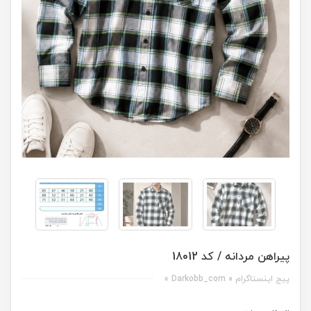
پیراهن مردانه / کد 18012
پیج اینستاگرام « Darkobb_com »