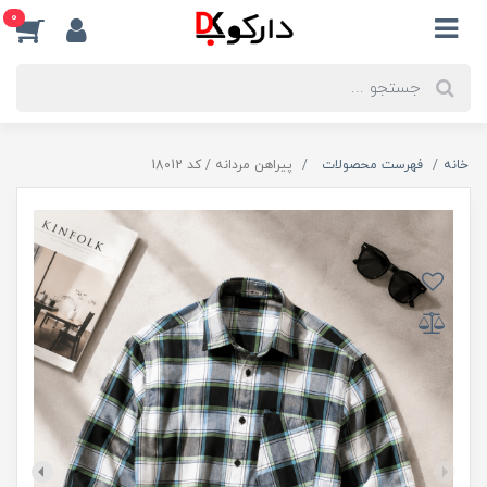
0
خانه
فهرست محصولات
پیراهن مردانه / کد 18012