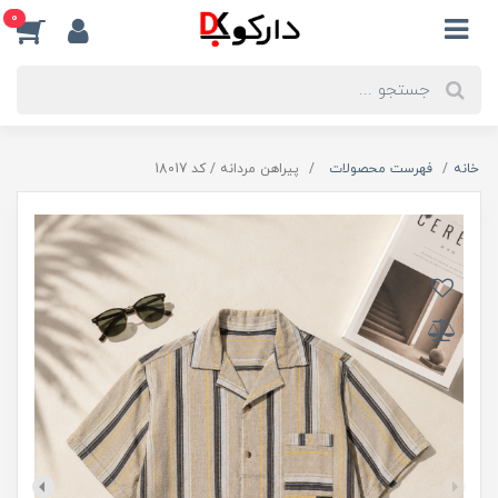
0
خانه
فهرست محصولات
پیراهن مردانه / کد 18017