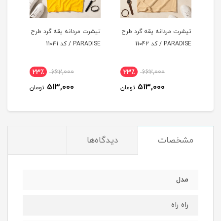
طرح
تیشرت مردانه یقه گرد طرح
تیشرت مردانه یقه گرد طرح
تیشر
PARADISE / کد 11042
PARADISE / کد 11041
LUCKY / ک
23٪
662,000
23٪
662,000
2
513,000
513,000
مان
تومان
تومان
مشخصات
دیدگاه‌ها
مدل
راه راه