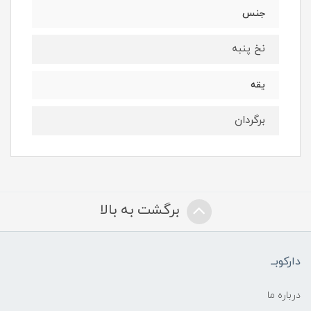
جنس
نخ پنبه
یقه
برگردان
برگشت به بالا
دارکوبــ
درباره ما