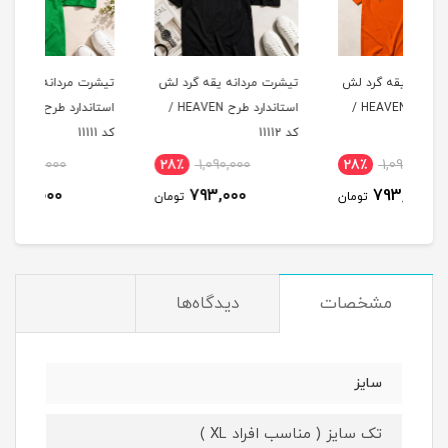
لش
تیشرت مردانه یقه گرد لش
تیشرت مردانه یقه گرد لش
تیشر
د طرح HEAVEN /
استاندارد طرح HEAVEN /
استاندارد طرح HEAVEN /
کد 11112
کد 11111
کد 11110
28٪
1,090,000
28٪
1,090,000
2
793,000
793,000
مان
تومان
تومان
مشخصات
دیدگاه‌ها
سایز
تک سایز ( مناسب افراد XL )