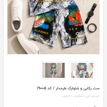
ست رکابی و شلوارک طرحدار / کد 19005
خریدی امن و مطمئن با دارکوبــ