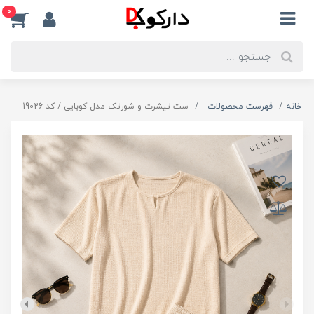
0
خانه
فهرست محصولات
ست تیشرت و شورتک مدل کوبایی / کد 19026