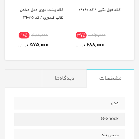
کلاه فول نگین / کد 29090
کلاه پشت توری مدل مخمل
کلاه
نقاب گلدوزی / کد 29035
نقاب 
10٪
638,000
37٪
1,090,000
3
575,000
688,000
مان
تومان
تومان
مشخصات
دیدگاه‌ها
مدل
G-Shock
جنس بند