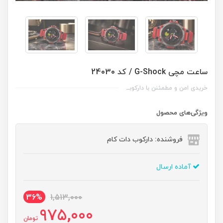
ساعت مچی G-Shock / کد 24030
خریدی امن و مطمئنن با دارکوبــ
ویژگی‌های محصول
فروشنده: دارکوب دات کام
آماده ارسال
36%
1,513,000
975,000
تومان