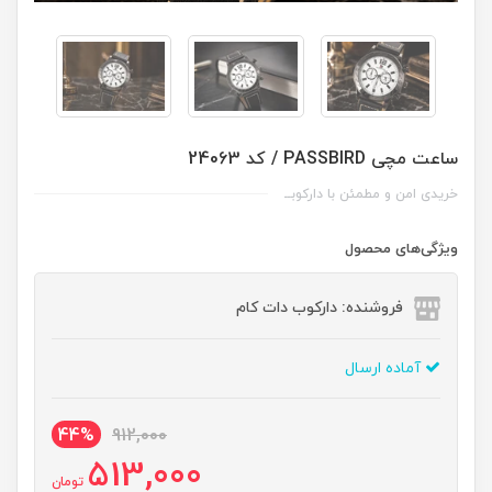
ساعت مچی PASSBIRD / کد 24063
خریدی امن و مطمئن با دارکوبــ
ویژگی‌های محصول
فروشنده: دارکوب دات کام
آماده ارسال
44%
912,000
513,000
تومان