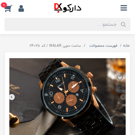
0
خانه
فهرست محصولات
ساعت مچی WALAR / کد 24078