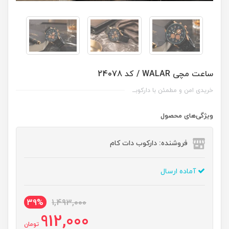
ساعت مچی WALAR / کد 24078
خریدی امن و مطمئن با دارکوبــ
ویژگی‌های محصول
فروشنده: دارکوب دات کام
آماده ارسال
39%
1,493,000
912,000
تومان