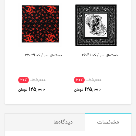
دستمال سر / کد 26041
دستمال سر / کد 26039
دستما
20٪
155,000
20٪
155,000
2
125,000
125,000
مان
تومان
تومان
مشخصات
دیدگاه‌ها