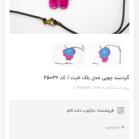
گردنبند چوبی مدل بلک لایت / کد 25036
پیج اینستاگرام « Darkobb_com »
فروشنده: دارکوب دات کام
ناموجود