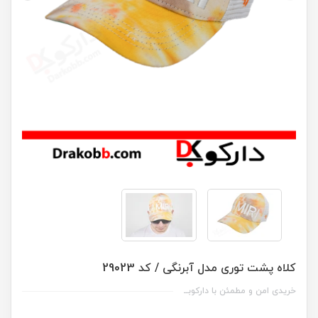
کلاه پشت توری مدل آبرنگی / کد 29023
خریدی امن و مطمئن با دارکوبــ