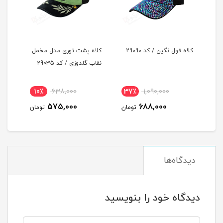
کلاه فول نگین / کد 29090
کلاه پشت توری مدل مخمل
کلاه
نقاب گلدوزی / کد 29035
نقاب 
10٪
638,000
37٪
1,090,000
3
575,000
688,000
مان
تومان
تومان
دیدگاه‌ها
دیدگاه خود را بنویسید