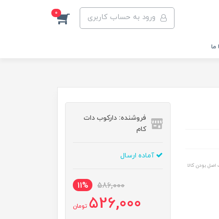
0
ورود به حساب کاربری
ما
فروشنده: دارکوب دات
کام
آماده ارسال
اصل بودن کالا
11%
586,000
526,000
تومان