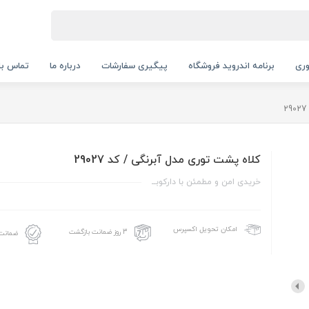
ری
برنامه اندروید فروشگاه
پیگیری سفارشات
درباره ما
تماس با 
کلاه پشت توری مدل آبرنگی / کد 29027
خریدی امن و مطمئن با دارکوبــ
امکان تحویل اکسپرس
3 روز ضمانت بازگشت
ضمانت 