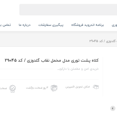
ری
برنامه اندروید فروشگاه
پیگیری سفارشات
درباره ما
تماس با 
زی / کد 29045
کلاه پشت توری مدل مخمل نقاب گلدوزی / کد 29045
خریدی امن و مطمئن با دارکوبــ
امکان تحویل اکسپرس
3 روز ضمانت بازگشت
ضمانت 