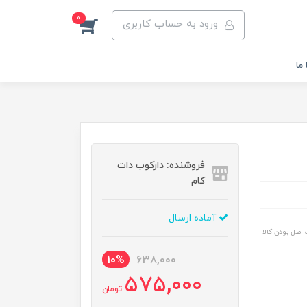
0
ورود به حساب کاربری
ما
فروشنده: دارکوب دات
کام
آماده ارسال
اصل بودن کالا
10%
638,000
575,000
تومان