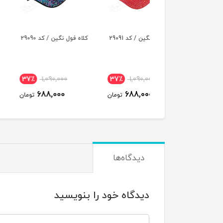
 فول نگین / کد 29091
کلاه فول نگین / کد 29090
کلاه پشت توری مدل
مخمل نقاب گلدوزی / 
29035
638,000
37٪
1,090,000
37٪
1,090,000
575,000
688,000
688,000
تومان
تومان
ت
دیدگاه‌ها
دیدگاه خود را بنویسید