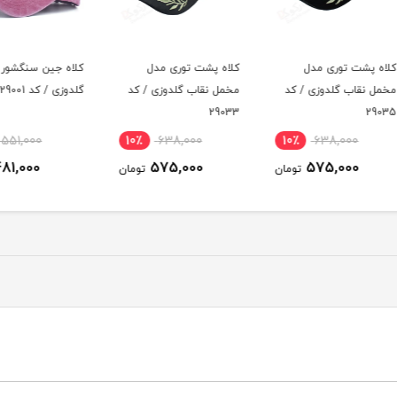
کلاه پشت توری مدل
کلاه جین سنگشور مدل
دستمال 
کد
مخمل نقاب گلدوزی / کد
گلدوزی / کد 29001
29033
13٪
551,000
10٪
638,000
10٪
481,000
575,000
ومان
تومان
تومان