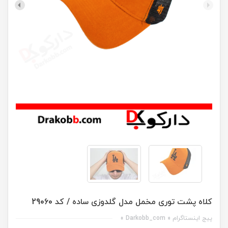
کلاه پشت توری مخمل مدل گلدوزی ساده / کد 29060
پیج اینستاگرام « Darkobb_com »