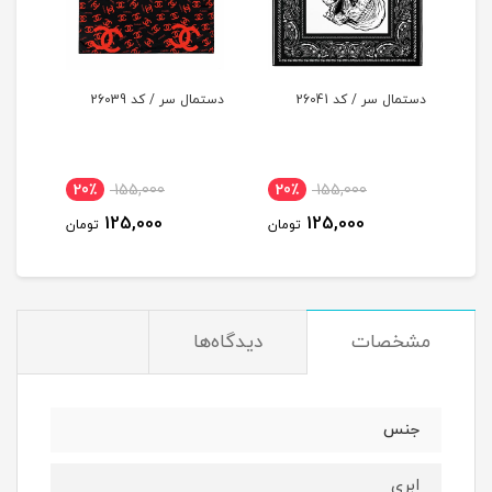
دستمال سر / کد 26041
دستمال سر / کد 26039
دستما
20٪
155,000
20٪
155,000
2
125,000
125,000
مان
تومان
تومان
مشخصات
دیدگاه‌ها
جنس
ابری