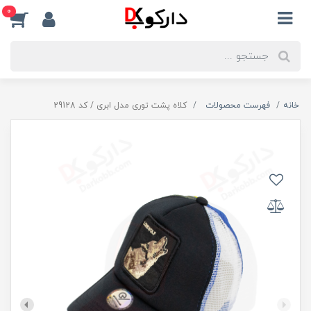
0
خانه
فهرست محصولات
کلاه پشت توری مدل ابری / کد 29128