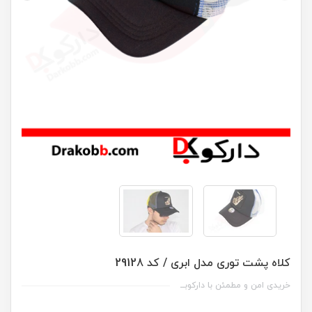
کلاه پشت توری مدل ابری / کد 29128
خریدی امن و مطمئن با دارکوبــ