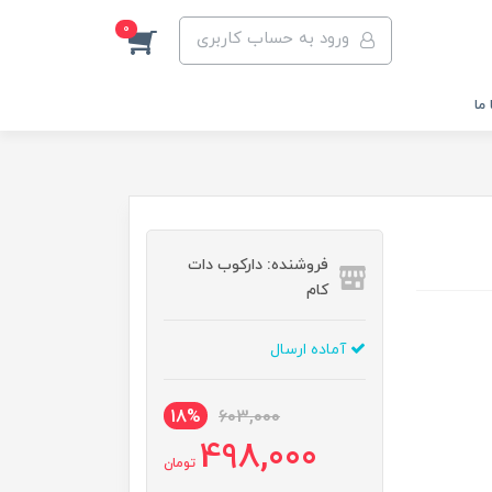
0
ورود به حساب کاربری
ما
فروشنده: دارکوب دات
کام
آماده ارسال
18%
603,000
498,000
تومان