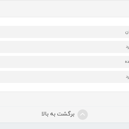
ن
د
ه
د
برگشت به بالا