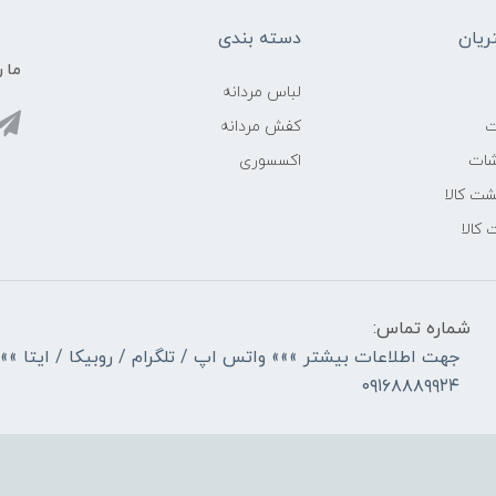
یان
دسته بندی
ما ر
لباس مردانه
ت
کفش مردانه
شات
اکسسوری
ت کالا
 کالا
شماره تماس:
جهت اطلاعات بیشتر »»» واتس اپ / تلگرام / روبیکا / ایتا »»
۰۹۱۶۸۸۸۹۹۲۴