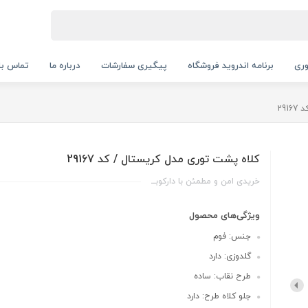
ری
برنامه اندروید فروشگاه
پیگیری سفارشات
درباره ما
تماس با 
29
کلاه پشت توری مدل کریستال / کد 29167
خریدی امن و مطمئن با دارکوبــ
ویژگی‌های محصول
جنس: فوم
گلدوزی: دارد
طرح نقاب: ساده
جلو کلاه طرح: دارد