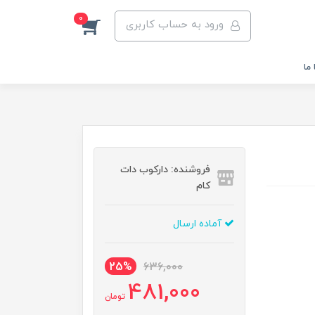
0
ورود به حساب کاربری
ما
فروشنده: دارکوب دات
کام
آماده ارسال
25%
636,000
481,000
تومان