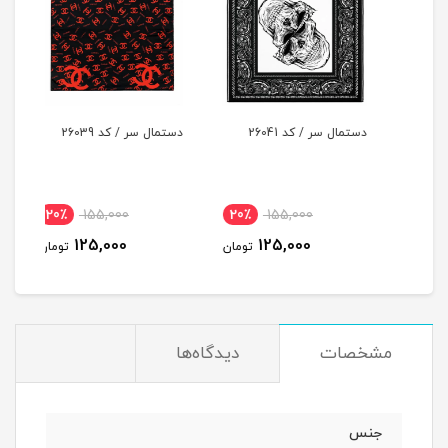
دستمال سر / کد 26041
دستمال سر / کد 26039
دستما
20٪
155,000
20٪
155,000
2
125,000
125,000
مان
تومان
تومان
مشخصات
دیدگاه‌ها
جنس