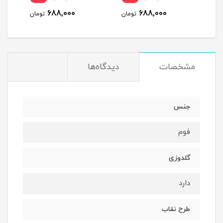
688,000
688,000
مان
تومان
تومان
مشخصات
دیدگاه‌ها
جنس
فوم
گلدوزی
دارد
طرح نقاب