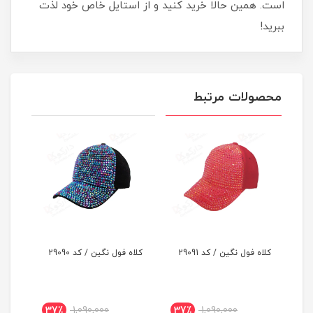
است. همین حالا خرید کنید و از استایل خاص خود لذت
ببرید!
محصولات مرتبط
کلاه فول نگین / کد 29091
کلاه فول نگین / کد 29090
کلاه
نقاب 
37٪
1,090,000
37٪
1,090,000
3