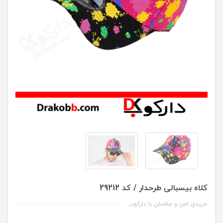
کلاه بیسبالی طرحدار / کد 29212
خریدی امن و مطمئن با دارکوبــ