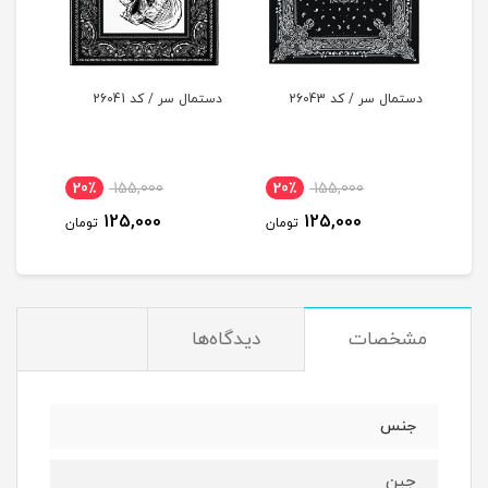
دستمال سر / کد 26043
دستمال سر / کد 26041
دستما
20٪
155,000
20٪
155,000
1
125,000
125,000
مان
تومان
تومان
مشخصات
دیدگاه‌ها
جنس
جین