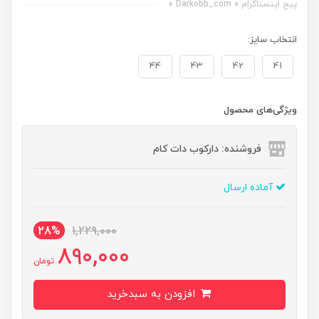
پیج اینستاگرام « Darkobb_com »
انتخاب سایز:
44
43
42
41
ویژگی‌های محصول
فروشنده: دارکوب دات کام
آماده ارسال
28%
1,229,000
890,000
تومان
افزودن به سبدخرید