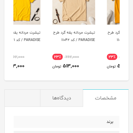
طرح
تیشرت مردانه یقه گرد طرح
تیشرت مردانه یقه گرد طرح
تیشر
PARADISE / کد 11042
PARADISE / کد 11041
LUCKY / ک
23٪
662,000
23٪
662,000
2
513,000
513,000
مان
تومان
تومان
مشخصات
دیدگاه‌ها
برند