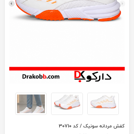
کفش مردانه سونیک / کد 30710