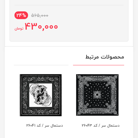
24%
565,000
430,000
تومان
محصولات مرتبط
ل سر / کد 26043
دستمال سر / کد 26041
دستمال سر / کد 26039