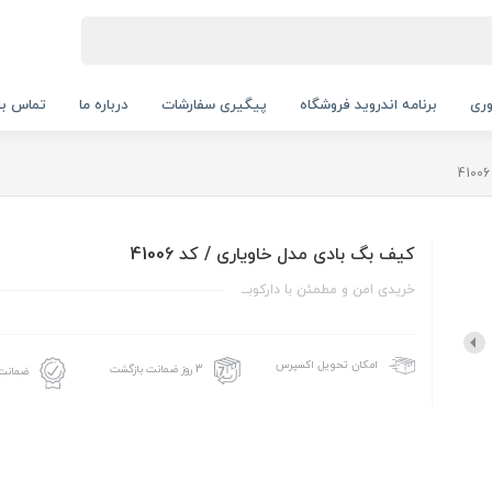
ری
برنامه اندروید فروشگاه
پیگیری سفارشات
درباره ما
تماس با 
کیف بگ بادی مدل خاویاری / کد 41006
خریدی امن و مطمئن با دارکوبــ
امکان تحویل اکسپرس
3 روز ضمانت بازگشت
ضمانت 