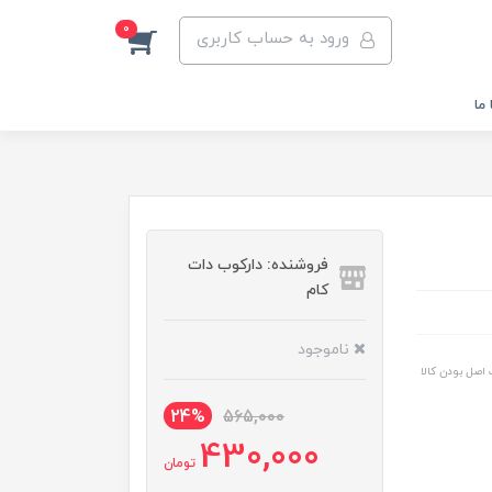
0
ورود به حساب کاربری
ما
فروشنده: دارکوب دات
کام
ناموجود
اصل بودن کالا
24%
565,000
430,000
تومان