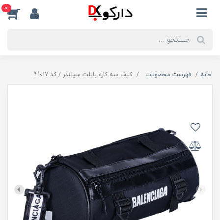
0
خانه
فهرست محصولات
کیف سه کاره پایلت سیلندر / کد 41017