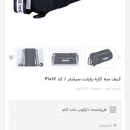
کیف سه کاره پایلت سیلندر / کد 41017
خریدی امن و مطمئن با دارکوبــ
فروشنده: دارکوب دات کام
ناموجود