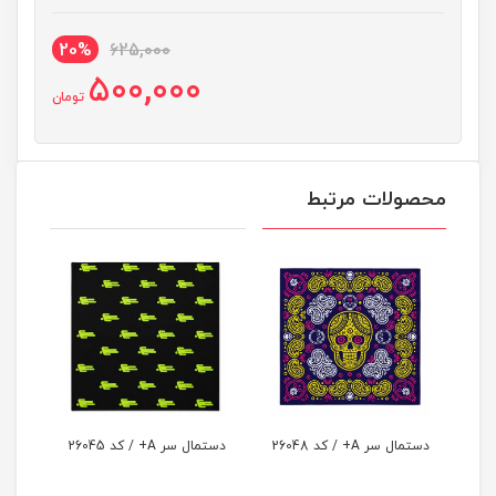
20%
625,000
500,000
تومان
محصولات مرتبط
 26048
دستمال سر A+ / کد 26045
دستمال سر / کد 26043