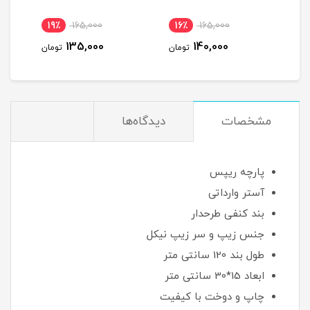
0٪
155,000
19٪
165,000
16٪
165,000
125,000
135,000
140,000
تومان
تومان
تو
مشخصات
دیدگاه‌ها
پارچه ریپس
آستر وارداتی
بند کنفی طرحدار
جنس زیپ و سر زیپ نیکل
طول بند 120 سانتی متر
ابعاد 15*30 سانتی متر
چاپ و دوخت با کیفیت